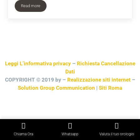
Read more
Rolex usati Bonate Sopra
Leggi L’informativa privacy
–
Richiesta Cancellazione
Dati
COPYRIGHT © 2019 by –
Realizzazione siti internet
–
Solution Group Communication
|
Siti Roma
Chiama Ora
Whatsapp
Valuta il tuo orologio