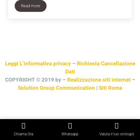
Read more
Compro Rolex Bonate Sopra
Leggi L’informativa privacy
–
Richiesta Cancellazione
Dati
COPYRIGHT © 2019 by –
Realizzazione siti internet
–
Solution Group Communication
|
Siti Roma
Chiama Ora
Whatsapp
Valuta il tuo orologio